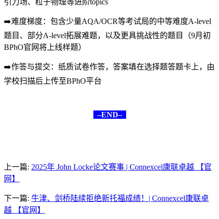
引力场、粒子物理等进阶topics
➡️难度梯度：包含少量AQA/OCR等考试局的中等难度A-level
题目、部分A-level拓展难题，以及更具挑战性的题目（9月初
BPhO官网将上线样题）
➡️作答与提交：纸质试卷作答，答案填在选择题答题卡上，由
学校扫描后上传至BPhO平台
–END–
上一篇:
2025年 John Locke论文赛事 | Connexcel康联卓越 【官
网】
下一篇:
牛津、剑桥陆续拒绝新托福成绩！| Connexcel康联卓
越 【官网】