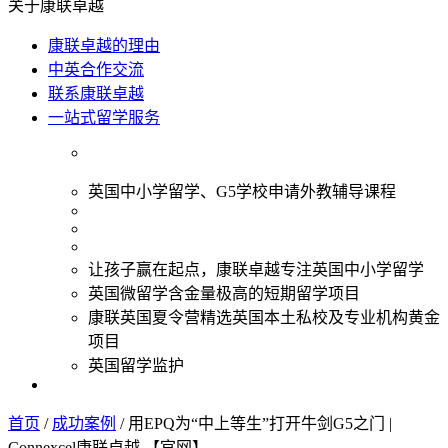
关于康联卓越
康联卓越的理由
中英合作交流
联系康联卓越
一站式留学服务
英国中小学留学、G5学校申请外教辅导课程
让孩子赢在起点，康联卓越专注英国中小学留学
英国微留学含金量极高的短期留学项目
康联英国夏令营精选英国本土私校及专业机构黄金
项目
英国留学监护
首页
/
成功案例
/
用EPQ为“中上等生”打开牛剑G5之门 |
Connexcel康联卓越 【官网】