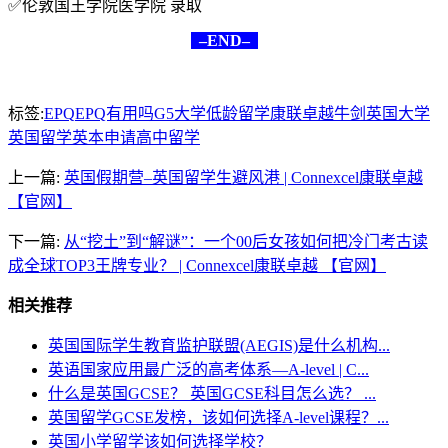
✅伦敦国王学院医学院 录取
–END–
标签:
EPQ
EPQ有用吗
G5大学
低龄留学
康联卓越
牛剑
英国大学
英国留学
英本申请
高中留学
上一篇:
英国假期营–英国留学生避风港 | Connexcel康联卓越
【官网】
下一篇:
从“挖土”到“解谜”：一个00后女孩如何把冷门考古读
成全球TOP3王牌专业？ | Connexcel康联卓越 【官网】
相关推荐
英国国际学生教育监护联盟(AEGIS)是什么机构...
英语国家应用最广泛的高考体系—A-level | C...
什么是英国GCSE？ 英国GCSE科目怎么选？ ...
英国留学GCSE发榜，该如何选择A-level课程？...
英国小学留学该如何选择学校？