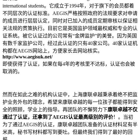
international students。它成立于1994年，对于旗下的会员都着
不同层次的认证标准。AEGIS严格按照政府的法规要求对申请
的成员进行层层认定，同时对已加入的成员定期审核以保证相
关法规的贯策执行。目前它是英国监护领域最权威和专业的认
证系统。被它认证过的公司常有“金牌监护”的美誉。因为英国
有数千家监护公司，经过此认证的只有40家公司。40家认证机
构都在AEGIS网站上，方便家长去网站核实。
http://www.aegisuk.net/
即使获得了认证，如果在每4年的考核里不达标，认证也会被
取消的。
然而在如此之难的机构认证中，上海康联卓越秉承着绝不把监
护业务外包的理念，希望来康联卓越的每一位孩子都能得到安
全的照顾，学业上的指导。再团队的不懈努力下
康联卓越不仅
通过了认证，还拿到了AEGIS认证最高级别的评价
！。当初
为了通过AEGIS的认证，康联卓越团队准备的认证材料足有半
米高，秘书写材料都写到要吐。但最终我们得到了最好的回
报。