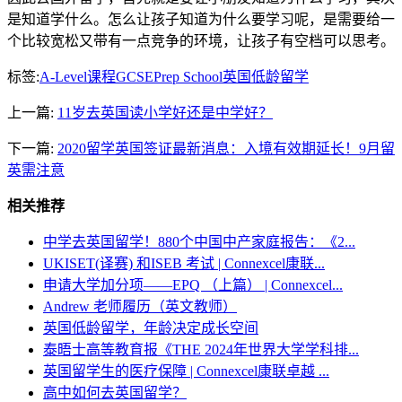
是知道学什么。怎么让孩子知道为什么要学习呢，是需要给一
个比较宽松又带有一点竞争的环境，让孩子有空档可以思考。
标签:
A-Level课程
GCSE
Prep School
英国低龄留学
上一篇:
11岁去英国读小学好还是中学好？
下一篇:
2020留学英国签证最新消息：入境有效期延长！9月留
英需注意
相关推荐
中学去英国留学！880个中国中产家庭报告：《2...
UKISET(译赛) 和ISEB 考试 | Connexcel康联...
申请大学加分项——EPQ （上篇） | Connexcel...
Andrew 老师履历（英文教师）
英国低龄留学，年龄决定成长空间
泰晤士高等教育报《THE 2024年世界大学学科排...
英国留学生的医疗保障 | Connexcel康联卓越 ...
高中如何去英国留学？