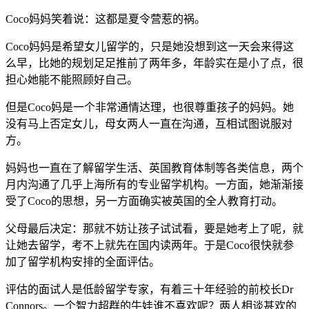
Coco妈妈笑着说：这都是夏令营惹的祸。
Coco妈妈是希望女儿留学的，只是她没想到这一天会来得这
么早，比她的规划足足推前了两年多，年龄实在是小了点，很
担心她能不能照顾好自己。
但是Coco妈是一个非常通情达理，也很尊重孩子的妈妈。她
没有马上否定女儿，母女两人一直在沟通，互相试图说服对
方。
妈妈也一直在了解留学生活、英国教育体制等各类信息，两个
月内沟通了几乎上海所有的专业留学机构。一方面，她渐渐接
受了Coco的思想，另一方面确实被英国的全人教育打动。
父母最后决定：那就不妨让孩子试试看，要是她考上了呢，就
让她去留学，考不上就先在国内读两年。于是Coco很快就参
加了留学机构安排的全面评估。
评估的面试人是低龄留学专家，有着三十年经验的前校长Dr
Connors。一个智力超群的牛娃谁不喜欢呢？两人相谈甚欢的