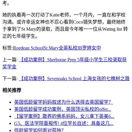
考。
她的执着再一次打动了Katie老师，一个月内，一直在和学校
沟通。或许幸运女神也不忍心看到Coco错失梦想，最终她终
于拿到了St Mary的录取，而且是今年唯一一位从Wating list 转
正的七年级学生。
标签:
Roedean School
St Mary
全英私校IB
罗婷女中
上一篇:
【成功案例】Sherborne Prep 5年级小学生三校录取获
奖学金
下一篇:
【成功案例】Sevenoaks School 上海女孩的七橡树之路
相关推荐
英国低龄留学妈妈叙述为什么选择去英国留学？
英国低龄留学成功案例，英国顶尖私校的offer...
【留学案例】散养的佛系妈妈，女儿拿下英美6...
G5、医法学院喜报传! 4位学长自述：具备这几...
低龄留学如何面对孤独？