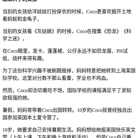
当别的女孩给洋娃娃打扮穿衣的时候，Coco更喜欢掘开土地
看蚂蚁和金龟子，
当别的女孩看《灰姑娘》的时候，Coco在搜集《恐龙》《科
学之迷》，
在Coco眼里，发卡、蓬蓬裙、公仔永远不如恐龙蛋、PH试
纸、烧杯来得有趣。
为了这份科学兴趣不被刷题毁掉，妈妈特意把她转到上海某国
际学校。这里对分数不那么看重，学业也不鸡血。
然而，Coco却念叨着吃不饱，国际学校的课程满足不了求知
欲极强的她。
暑假，妈妈常带着Coco出国转转。10岁的Coco就曾经独自出
国参加英国本土夏令营了。
10岁，她要求自己安排暑期生活。妈妈想给她报英国快乐英文
营（上午上课，下午和晚上游戏和活动），但是Coco自己要