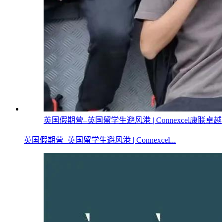
英国假期营–英国留学生避风港 | Connexcel康联卓
英国假期营–英国留学生避风港 | Connexcel...