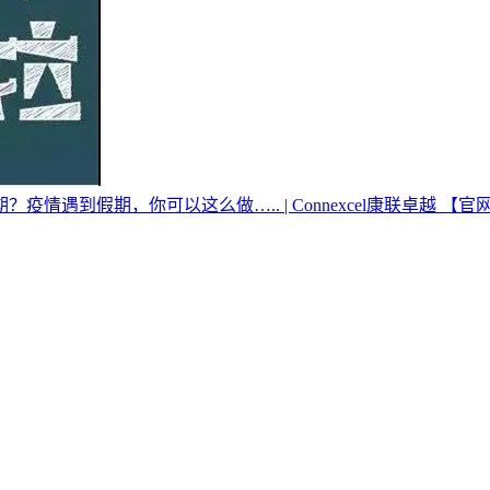
遇到假期，你可以这么做….. | Connexcel康联卓越 【官