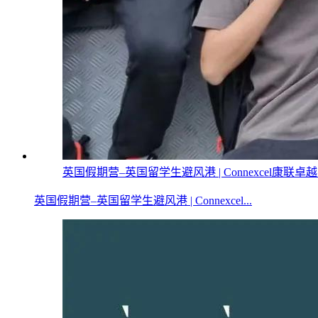
英国假期营–英国留学生避风港 | Connexcel康联卓
英国假期营–英国留学生避风港 | Connexcel...