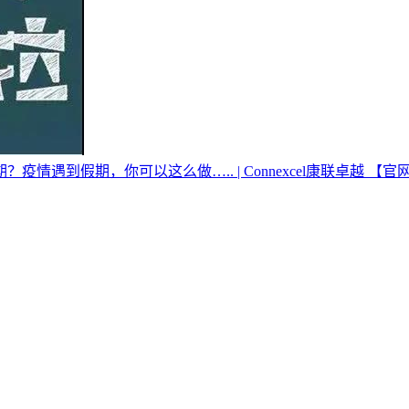
遇到假期，你可以这么做….. | Connexcel康联卓越 【官