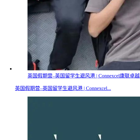
英国假期营–英国留学生避风港 | Connexcel康联卓
英国假期营–英国留学生避风港 | Connexcel...