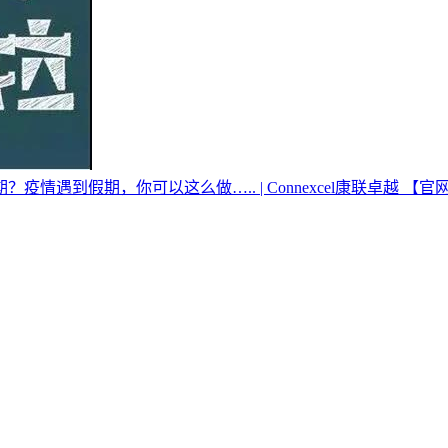
遇到假期，你可以这么做….. | Connexcel康联卓越 【官