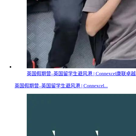
英国假期营–英国留学生避风港 | Connexcel康联卓
英国假期营–英国留学生避风港 | Connexcel...