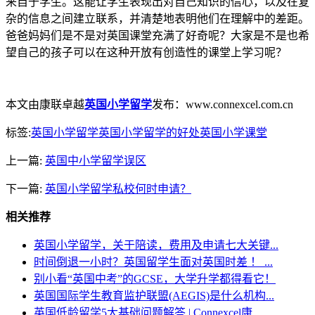
来自于学生。这能让学生表现出对自己知识的信心，以及在复
杂的信息之间建立联系，并清楚地表明他们在理解中的差距。
爸爸妈妈们是不是对英国课堂充满了好奇呢？大家是不是也希
望自己的孩子可以在这种开放有创造性的课堂上学习呢？
本文由康联卓越
英国小学留学
发布：www.connexcel.com.cn
标签:
英国小学留学
英国小学留学的好处
英国小学课堂
上一篇:
英国中小学留学误区
下一篇:
英国小学留学私校何时申请？
相关推荐
英国小学留学，关于陪读，费用及申请七大关键...
时间倒退一小时？英国留学生面对英国时差 ！ ...
别小看“英国中考”的GCSE，大学升学都得看它！
英国国际学生教育监护联盟(AEGIS)是什么机构...
英国低龄留学5大基础问题解答 | Connexcel康...