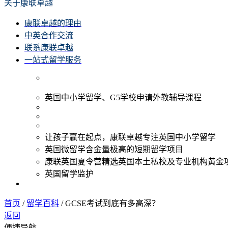
关于康联卓越
康联卓越的理由
中英合作交流
联系康联卓越
一站式留学服务
英国中小学留学、G5学校申请外教辅导课程
让孩子赢在起点，康联卓越专注英国中小学留学
英国微留学含金量极高的短期留学项目
康联英国夏令营精选英国本土私校及专业机构黄金
英国留学监护
首页
/
留学百科
/
GCSE考试到底有多高深？
返回
便捷导航