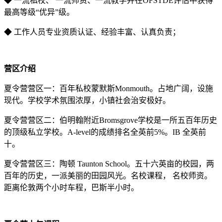
◆ 一流私校、 一流师资、一流教学并在OFSTDE评估中获得
最高等级“优异”级。
◆ 工作人员专业资质认证、经验丰富、认真负责；
营区介绍
夏令营营区一：百年私校蒙默斯Monmouth。占地广阔，设施
现代。学校学术氛围浓厚，小镇社会治安极好。
夏令营营区二：伯明翰附近Bromsgrove学校是一所五百年历史
的顶级私立学校。A-level的成绩排名全英前5%。IB 全英前
十。
夏令营营区三：陶顿 Taunton School。五十六英亩的校园，两
百年的历史，一派美丽的田园风光。名校课程， 名校师资。
距离伦敦两个小时车程，巴斯半小时。