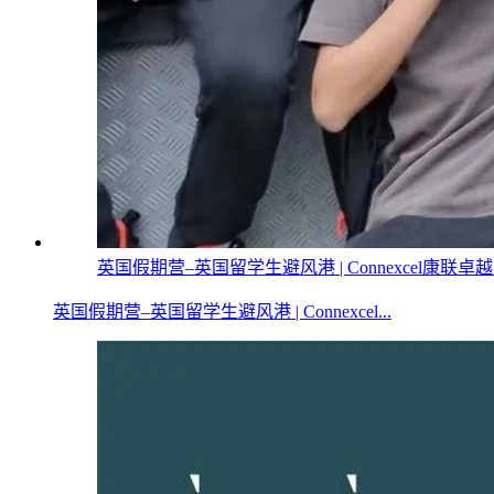
英国假期营–英国留学生避风港 | Connexcel康联卓
英国假期营–英国留学生避风港 | Connexcel...