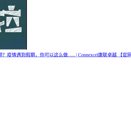
遇到假期，你可以这么做….. | Connexcel康联卓越 【官