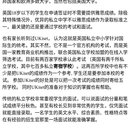
邦国家和欧洲多数大学，当然也包括美国大学。
英国18岁以下的学生在申请签证时不需要提供雅思成绩。除极
其特殊情况外，优异的私立中学不以雅思成绩作为录取标准之
一，最关键的还是要通过学校的考试和面试。
也有家长听到过UKiset， 认为这就是英国私立中小学针对国
际生的统考。其实不然，它不是一个官方机构的考试，而是英
国一家教育商业机构推出，联合英国私立学校加盟的在线入学
筛选考试。目前有两百家学校承认此考试 （英国有两千所私
立学校，其中七百多私立
寄宿学校
）。这两百所学校中也有不
少是把UKiset的成绩作为一个参考, 学生还是要参加本校的考
试。 参加UKiset的好处是可以把一次考试的成绩同时寄给五
所学校。 同时UKiset的准备对于知识的掌握也有帮助。
传统的私立学校非常重视学生的面试，可以说面试的分量和笔
试成绩平分秋色。甚至有校长见到非常优秀的学生，仅凭面试
就能直接录取。一名学生的英文水平、综合素质、性格特点等
在有经验的招生官那里一场面试就能准确掌握。