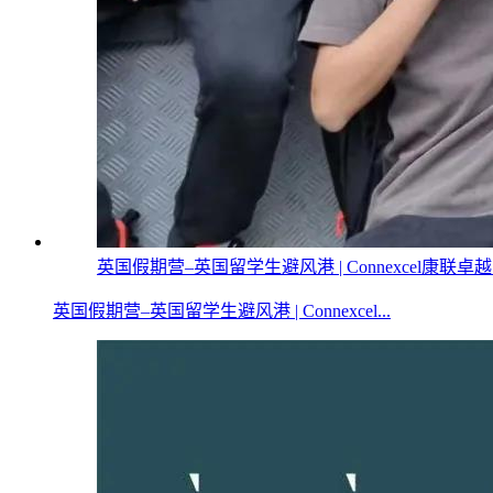
英国假期营–英国留学生避风港 | Connexcel康联卓
英国假期营–英国留学生避风港 | Connexcel...