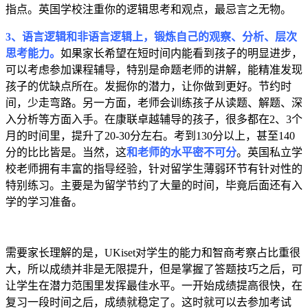
指点。英国学校注重你的逻辑思考和观点，最忌言之无物。
3、语言逻辑和非语言逻辑上，锻炼自己的观察、分析、层次
思考能力。
如果家长希望在短时间内能看到孩子的明显进步，
可以考虑参加课程辅导，特别是命题老师的讲解，能精准发现
孩子的优缺点所在。发掘你的潜力，让你做到更好。节约时
间，少走弯路。另一方面，老师会训练孩子从读题、解题、深
入分析等方面入手。在康联卓越辅导的孩子，很多都在2、3个
月的时间里，提升了20-30分左右。考到130分以上，甚至140
分的比比皆是。当然，这
和老师的水平密不可分
。英国私立学
校老师拥有丰富的指导经验，针对留学生薄弱环节有针对性的
特别练习。主要是为留学节约了大量的时间，毕竟后面还有入
学的学习准备。
需要家长理解的是，UKiset对学生的能力和智商考察占比重很
大，所以成绩并非是无限提升，但是掌握了答题技巧之后，可
让学生在潜力范围里发挥最佳水平。一开始成绩提高很快，在
复习一段时间之后，成绩就稳定了。这时就可以去参加考试