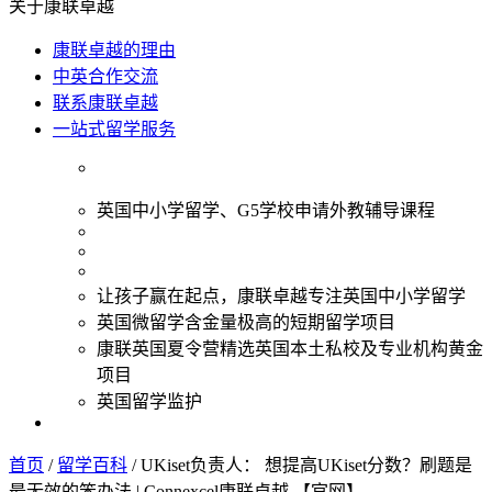
关于康联卓越
康联卓越的理由
中英合作交流
联系康联卓越
一站式留学服务
英国中小学留学、G5学校申请外教辅导课程
让孩子赢在起点，康联卓越专注英国中小学留学
英国微留学含金量极高的短期留学项目
康联英国夏令营精选英国本土私校及专业机构黄金
项目
英国留学监护
首页
/
留学百科
/
UKiset负责人： 想提高UKiset分数？刷题是
最无效的笨办法 | Connexcel康联卓越 【官网】