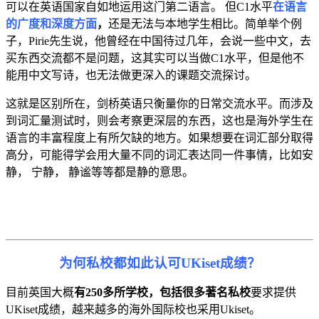
可以在英语国家自如地运用这门第二语言。 但C1水平
在语言
的广度和深度方面
，
还是无法与本地学生相比。简单举个例
子，Pirie先生说，他曾经在中国待过几年，会说一些中文，去
买东西交流都不是问题，这其实可以当做C1水平，但是他不
能用中文写诗，也无法做更深入的课题交流探讨。
这就是区别所在，剑桥英语只衡量你的日常交流水平。而涉及
到词汇量测试时，则会考察更深层的东西，这也是海外学生在
语言的丰富程度上有所欠缺的地方。如果想要在词汇部分取得
高分，可能得学会用大量不同的词汇表达同一件事情，比如安
静， 宁静， 静谧等等都是静的意思。
为何私校都如此认可UKiset成绩？
目前英国大概
有250多所学校，包括很多著名私校
要求提供
UKiset成绩，越来越多的海外国际校也采用Ukiset。